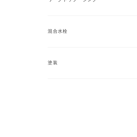
ショールーム
Info
混合水栓
お知らせ
Contact
塗装
お問い合わせ／来場予約