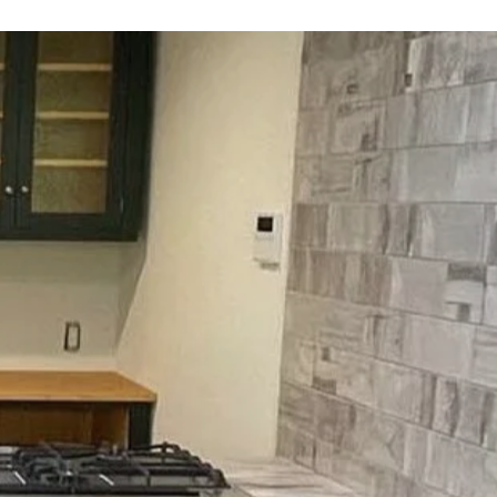
Concept
Showroom
MENU
Series
Info
Case
Contact
Flow
About
FAQ