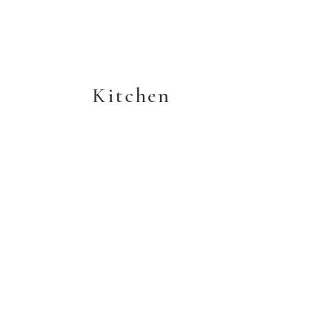
Kitchen
Home
ホーム
Concept
コンセプト
Series