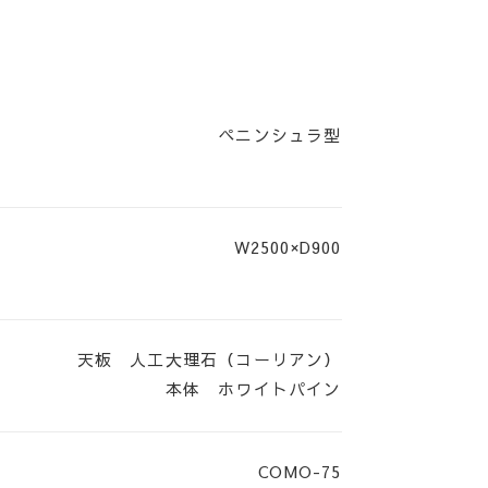
ペニンシュラ型
W2500×D900
0748-36-1512
10:00am-19:00pm
毎週火曜日 第1,第3月曜日 定休
天板 人工大理石（コーリアン）
Contact
本体 ホワイトパイン
お問い合わせ／来場予約
COMO-75
〒521-1243