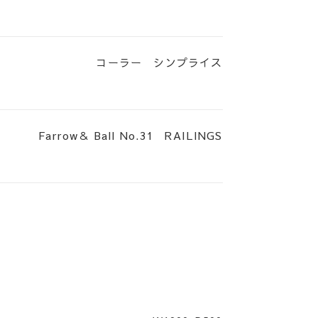
滋賀県東近江市栗見新田町908-5
Google Map
NATURAL&BASIC STYLE
コーラー シンプライス
英国スタイルのインテリア家具もお取り扱いしております
View Detail
Farrow＆ Ball No.31 RAILINGS