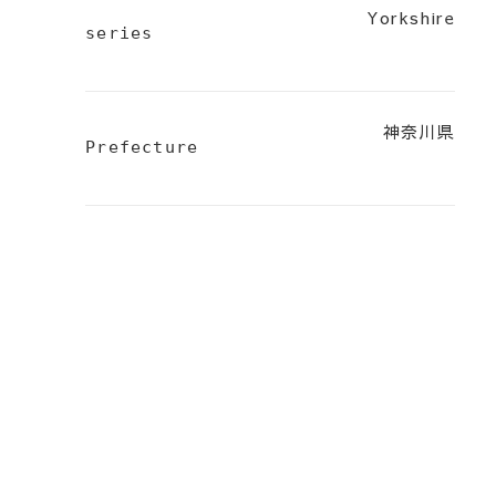
Yorkshire
series
神奈川県
Prefecture
0748-36-1512
10:00am-19:00pm
毎週火曜日 第1,第3月曜日 定休
Contact
お問い合わせ／来場予約
〒521-1243
滋賀県東近江市栗見新田町908-5
Google Map
NATURAL&BASIC STYLE