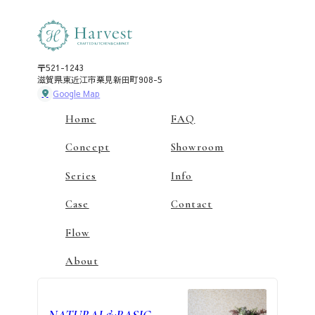
〒521-1243
滋賀県東近江市栗見新田町908-5
Google Map
Home
FAQ
Concept
Showroom
Series
Info
Case
Contact
Flow
About