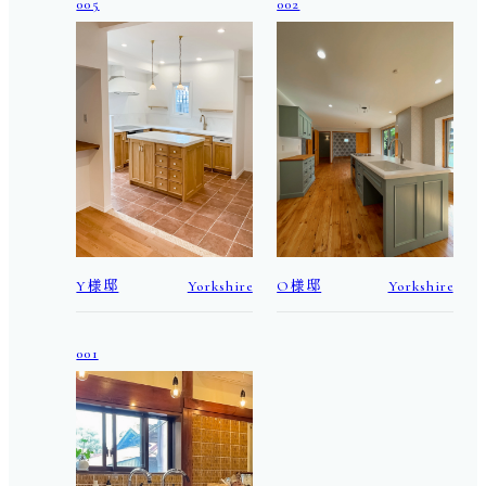
005
002
Y様邸
Yorkshire
O様邸
Yorkshire
001