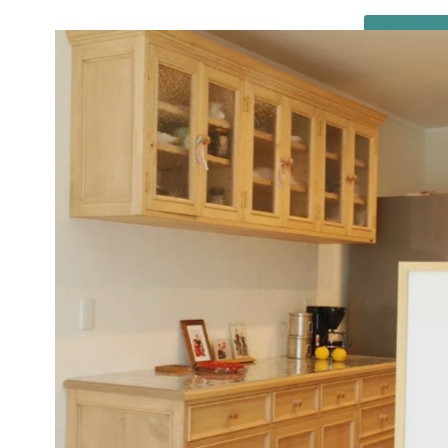
MENU
Harvest crafted kitchen&cabinet
Home
FAQ
ホーム
よくあるご質問
Concept
About
コンセプト
会社案内
Series
Showroom
シリーズ
ショールーム
Case
Info